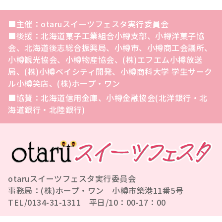
■主催：otaruスイーツフェスタ実行委員会
■後援：北海道菓子工業組合小樽支部、小樽洋菓子協
会、北海道後志総合振興局、小樽市、小樽商工会議所、
小樽観光協会、小樽物産協会、(株)エフエム小樽放送
局、(株)小樽ベイシティ開発、小樽商科大学 学生サーク
ル小樽笑店、(株)ホープ・ワン
■協賛：北海道信用金庫、小樽金融協会(北洋銀行・北
海道銀行・北陸銀行)
otaruスイーツフェスタ実行委員会
事務局：(株)ホープ・ワン 小樽市築港11番5号
TEL/0134-31-1311 平日/10：00-17：00